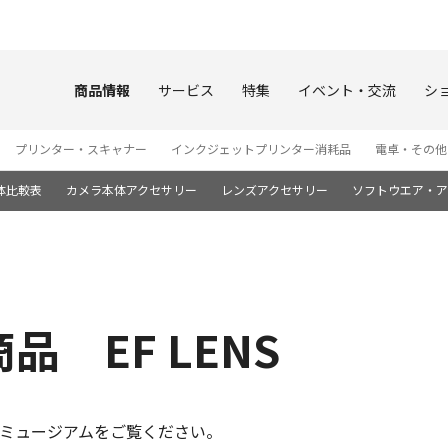
このページの本文へ
商品情報
サービス
特集
イベント・交流
シ
プリンター・スキャナー
インクジェットプリンター消耗品
電卓・その他
体比較表
カメラ本体アクセサリー
レンズアクセサリー
ソフトウエア・ア
 EF LENS
ミュージアムをご覧ください。