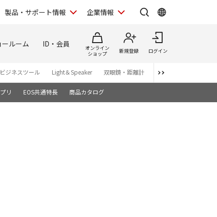
製品・サポート情報
企業情報
ョールーム
ID・会員
オンライン
新規登録
ログイン
ショップ
ビジネスツール
Light＆Speaker
双眼鏡・距離計
写真集
アプリ・ソ
プリ
EOS共通特長
商品カタログ