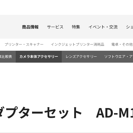
このページの本文へ
商品情報
サービス
特集
イベント・交流
シ
プリンター・スキャナー
インクジェットプリンター消耗品
電卓・その他
体比較表
カメラ本体アクセサリー
レンズアクセサリー
ソフトウエア・ア
プターセット AD-M