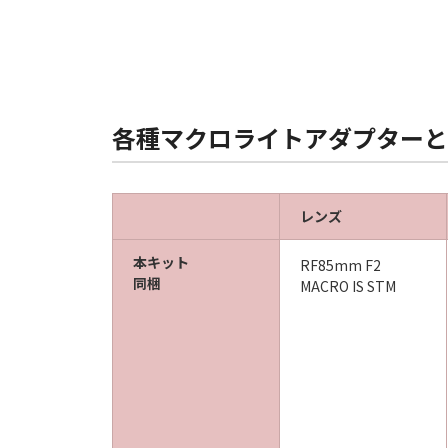
各種マクロライトアダプターと
レンズ
本キット
RF85mm F2
同梱
MACRO IS STM