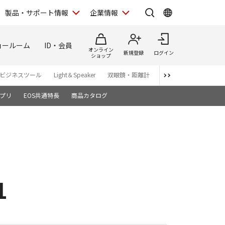
製品・サポート情報
企業情報
ョールーム
ID・会員
オンライン
新規登録
ログイン
ショップ
ビジネスツール
Light＆Speaker
双眼鏡・距離計
写真集
アプリ・ソ
プリ
EOS共通特長
商品カタログ
1