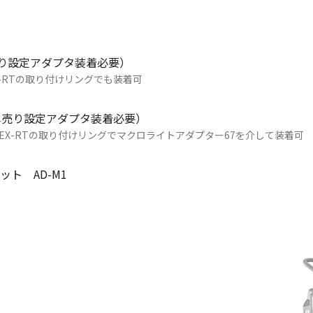
別途単売り設定アダプタ装着必要）
-26EX-RTの取り付けリングでも装着可
SM（別途単売り設定アダプタ装着必要）
SMはMT-26EX-RTの取り付けリングでマクロライトアダプター67を介して装着可
ト AD-M1