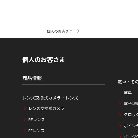
サ
個人のお客さま
イ
ト
内
の
現
個人のお客さま
在
位
置
商品情報
電卓・そ
電卓
レンズ交換式カメラ・レンズ
電子辞
レンズ交換式カメラ
クロッ
RFレンズ
ポイン
EFレンズ
ページ