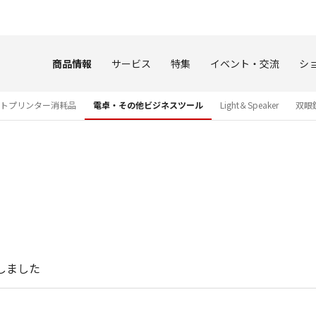
このページの本文へ
商品情報
サービス
特集
イベント・交流
シ
トプリンター消耗品
電卓・その他ビジネスツール
Light＆Speaker
双眼
たしました