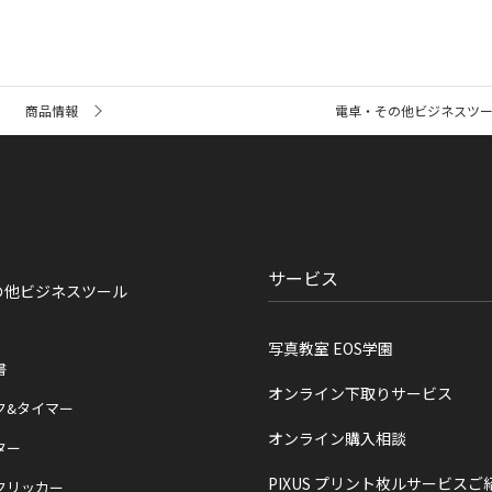
商品情報
電卓・その他ビジネスツ
サービス
の他ビジネスツール
写真教室 EOS学園
書
オンライン下取りサービス
ク&タイマー
オンライン購入相談
ター
PIXUS プリント枚ルサービスご
クリッカー