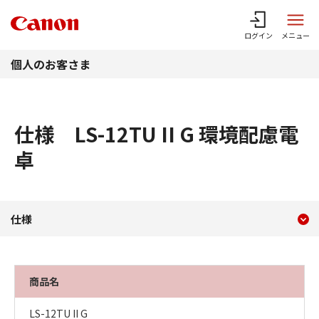
このページの本文へ
ログイン
メニュー
個人のお客さま
仕様 LS-12TU II G 環境配慮電
卓
現在のコンテンツ
仕様 LS-12TUⅡG 環境配
仕様
コンテンツメニュー
商品名
LS-12TU II G