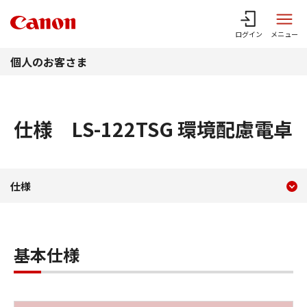
このページの本文へ
ログイン
メニュー
個人のお客さま
仕様 LS-122TSG 環境配慮電卓
現在のコンテンツ
仕様 LS-122TSG 環境配
仕様
コンテンツメニュー
基本仕様