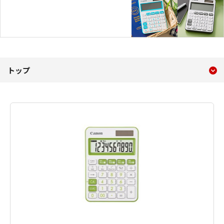
現在のコンテンツ
LS-105WUC カラフル電卓
トップ
コンテンツメニュー