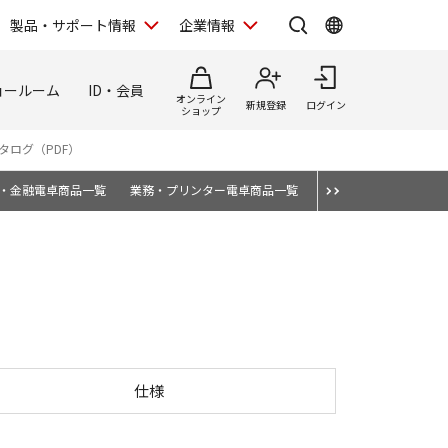
製品・サポート情報
企業情報
ョールーム
ID・会員
オンライン
新規登録
ログイン
ショップ
タログ（PDF）
・金融電卓商品一覧
業務・プリンター電卓商品一覧
消耗品・オプション
ル電卓
仕様