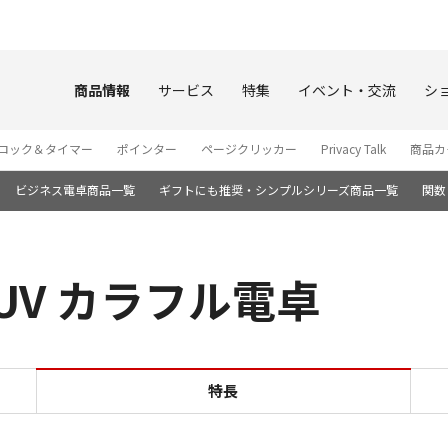
このページの本文へ
商品情報
サービス
特集
イベント・交流
シ
ロック＆タイマー
ポインター
ページクリッカー
Privacy Talk
商品カ
ビジネス電卓商品一覧
ギフトにも推奨・シンプルシリーズ商品一覧
関数
WUV カラフル電卓
特長 KS-126WUV カラフ
特長