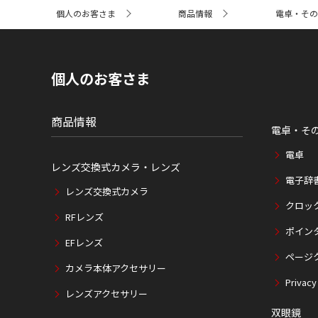
サ
個人のお客さま
商品情報
電卓・その
イ
ト
内
の
現
個人のお客さま
在
位
置
商品情報
電卓・そ
電卓
レンズ交換式カメラ・レンズ
電子辞
レンズ交換式カメラ
クロッ
RFレンズ
ポイン
EFレンズ
ページ
カメラ本体アクセサリー
Privacy
レンズアクセサリー
双眼鏡