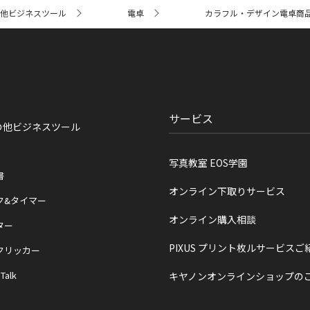
他ビジネスツール
電卓
カラフル・デザイン電卓商
サービス
の他ビジネスツール
写真教室 EOS学園
書
オンライン下取りサービス
ク&タイマー
オンライン購入相談
ター
PIXUS プリント枚ルサービスご
クリッカー
 Talk
キヤノンオンラインショップの