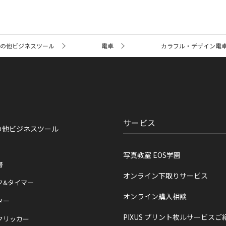
その他ビジネスツール
電卓
カラフル・デザイン電
サービス
の他ビジネスツール
写真教室 EOS学園
書
オンライン下取りサービス
ク&タイマー
オンライン購入相談
ター
PIXUS プリント枚ルサービスご
クリッカー