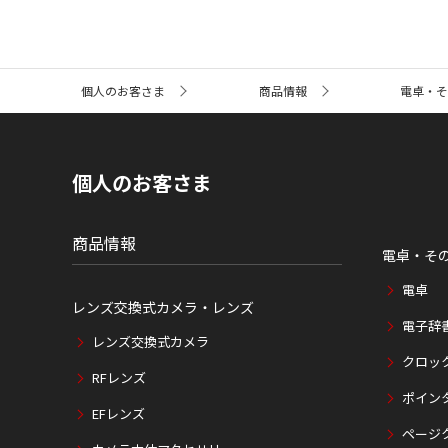
サ
個人のお客さま
商品情報
電卓・
イ
ト
内
の
現
個人のお客さま
在
位
置
商品情報
電卓・そ
電卓
レンズ交換式カメラ・レンズ
電子辞
レンズ交換式カメラ
クロッ
RFレンズ
ポイン
EFレンズ
ページ