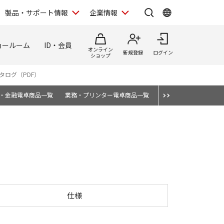
製品・サポート情報
企業情報
ョールーム
ID・会員
オンライン
新規登録
ログイン
ショップ
タログ（PDF）
・金融電卓商品一覧
業務・プリンター電卓商品一覧
消耗品・オプション
仕様