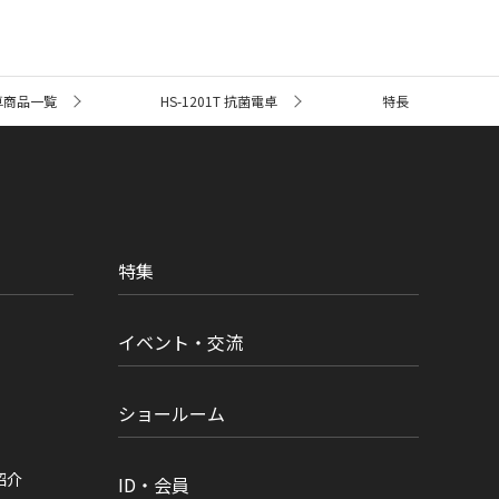
卓商品一覧
HS-1201T 抗菌電卓
特長
特集
イベント・交流
ショールーム
紹介
ID・会員