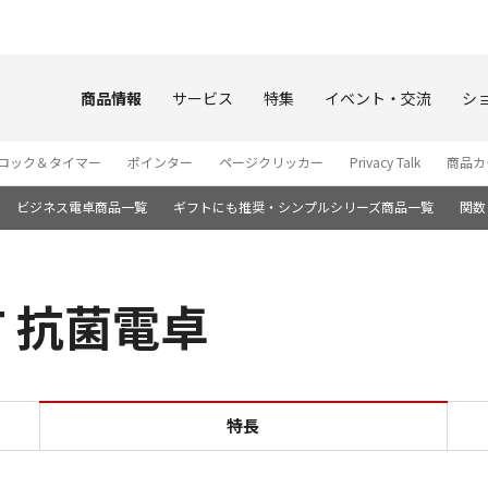
このページの本文へ
商品情報
サービス
特集
イベント・交流
シ
ロック＆タイマー
ポインター
ページクリッカー
Privacy Talk
商品カ
ビジネス電卓商品一覧
ギフトにも推奨・シンプルシリーズ商品一覧
関数
T 抗菌電卓
特長 HS-1201T 抗菌電卓
特長