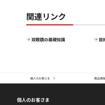
関連リンク
双眼鏡の基礎知識
目
サ
個人のお客さま
商品情
イ
ト
内
の
現
個人のお客さま
在
位