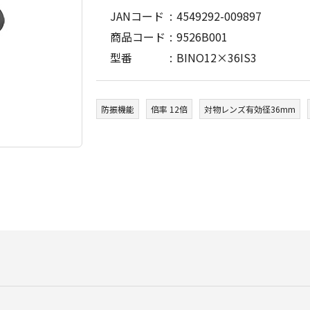
JANコード
4549292-009897
商品コード
9526B001
型番
BINO12×36IS3
防振機能
倍率 12倍
対物レンズ有効径36mm