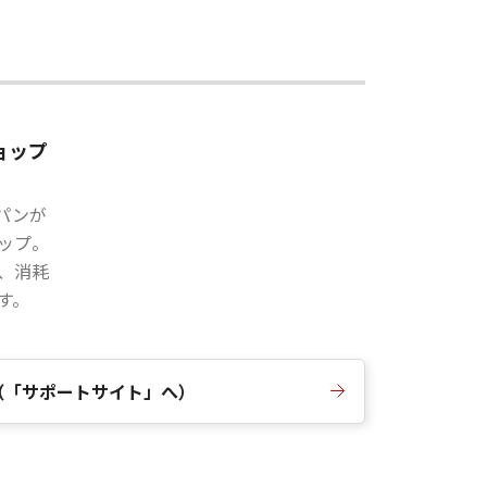
ョップ
パンが
ップ。
、消耗
す。
（「サポートサイト」へ）