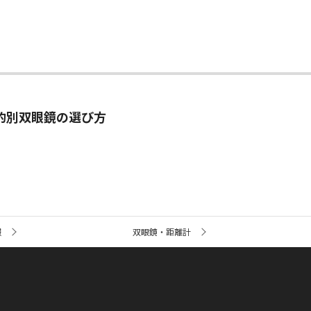
的別双眼鏡の選び方
報
双眼鏡・距離計