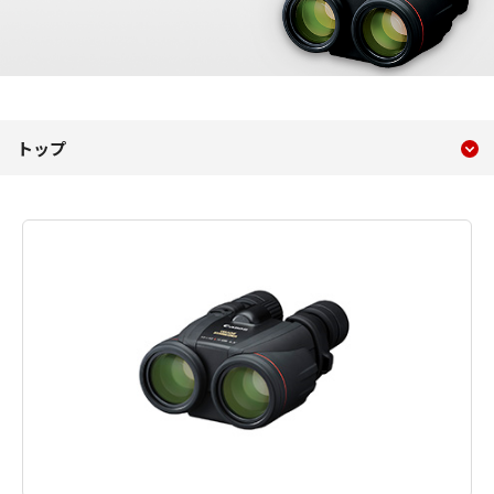
現在のコンテンツ
10×42 L IS WP
トップ
コンテンツメニュー