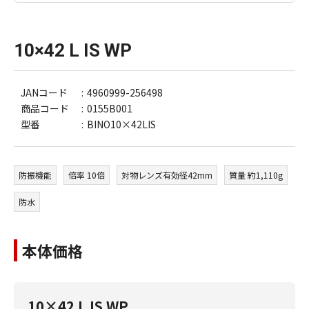
10×42 L IS WP
JANコード
4960999-256498
商品コード
0155B001
型番
BINO10×42LIS
防振機能
倍率 10倍
対物レンズ有効径42mm
質量 約1,110g
防水
本体価格
10×42 L IS WP