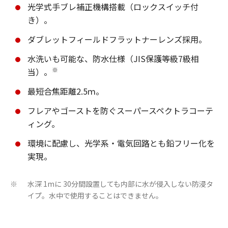
光学式手ブレ補正機構搭載（ロックスイッチ付
き）。
ダブレットフィールドフラットナーレンズ採用。
水洗いも可能な、防水仕様（JIS保護等級7級相
※
当）。
最短合焦距離2.5ｍ。
フレアやゴーストを防ぐスーパースペクトラコーテ
ィング。
環境に配慮し、光学系・電気回路とも鉛フリー化を
実現。
水深 1mに 30分間設置しても内部に水が侵入しない防浸タ
※
イプ。水中で使用することはできません。