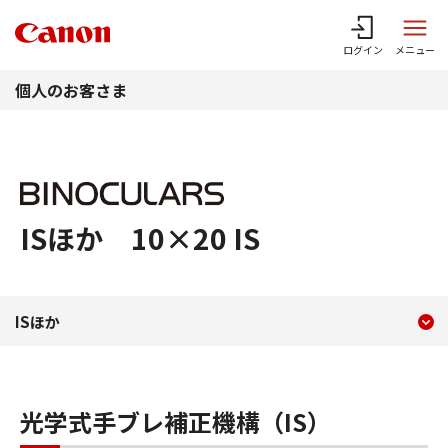
このページの本文へ
ログイン
メニュー
個人のお客さま
ISほか 10×20 IS
現在のコンテンツ
ISほか 10×20 IS
ISほか
コンテンツメニュー
光学式手ブレ補正機構（IS）