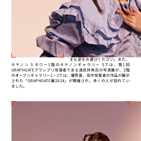
ました。グランプリを受賞した山
口氏には、賞金100万円が贈られ
るほか、3年間の機材サポートや
テクニカルサポートを実施。さら
に、2025年にキヤノンギャラリー
Sでの個展が開催される予定で
す。また、優秀賞となった遠藤励
氏、玉昇沅氏、篠田岬輝氏、長谷
川尚子氏の4名はキヤノンギャラ
リー銀座、大阪での巡回展を開催
予定。個展開催の折は、ぜひ皆さ
まも足をお運びください。また、
キヤノン S タワー1階のキヤノンギャラリー Sでは、第1回
GRAPHGATEグランプリ受賞者である逸見祥希氏の写真展が、2階
のオープンギャラリー1・2では、優秀賞、佳作受賞者の作品が展示
された「GRAPHGATE展2024」が開催され、多くの人が訪れてい
ました。