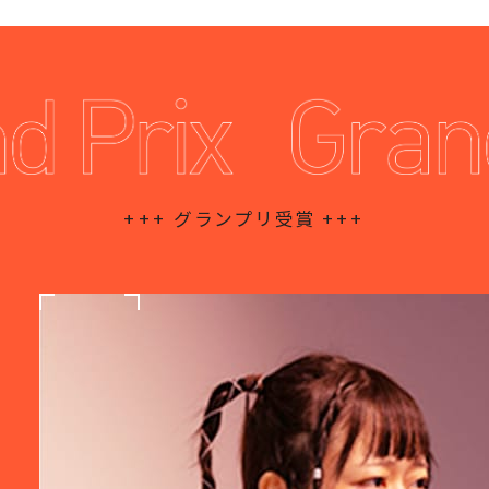
+++
グランプリ受賞
+++
ヤマグチ エリカ
山口 えり花
氏
この度はグランプリをいだだき、ありがとう
ございました。正直、グランプリをいただけ
るとは思っていなかったので、とても驚いて
います。というのも、前回の三次選考に出た
とき、参加された皆さんのプレゼンを聞い
て、私は場違いなところに来てしまった、と