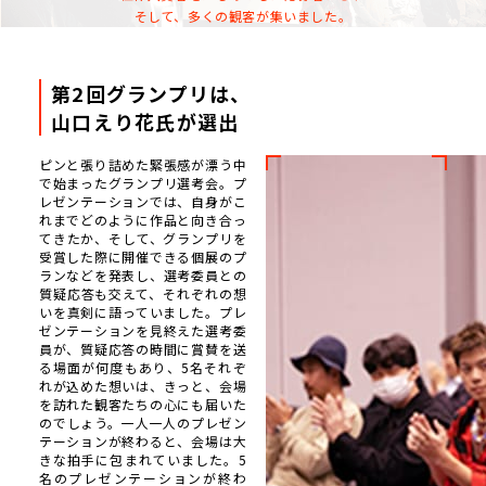
そして、多くの観客が集いました。
第2回グランプリは、
山口えり花氏が選出
ピンと張り詰めた緊張感が漂う中
で始まったグランプリ選考会。プ
レゼンテーションでは、自身がこ
れまでどのように作品と向き合っ
てきたか、そして、グランプリを
受賞した際に開催できる個展のプ
ランなどを発表し、選考委員との
質疑応答も交えて、それぞれの想
いを真剣に語っていました。プレ
ゼンテーションを見終えた選考委
員が、質疑応答の時間に賞賛を送
る場面が何度もあり、5名それぞ
れが込めた想いは、きっと、会場
を訪れた観客たちの心にも届いた
のでしょう。一人一人のプレゼン
テーションが終わると、会場は大
きな拍手に包まれていました。5
名のプレゼンテーションが終わ