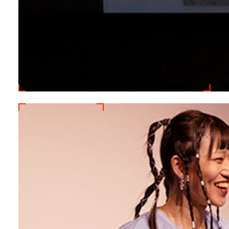
山口氏の作品『CANDY STORE』
は、「多様性」をテーマに描いた
映像作品で、『「多様性」という
概念のもと、ありのままの意思や
あり方が調整された先にあるもの
は、本当に多様性なのだろうか』
と投げかけるもの。内省的で目に
見えない疑問を、かわいく、ポッ
プに表現しながら、鑑賞者に深く
考えさせられる手法が高く評価さ
れました。また、グランプリ選考
会のプレゼンテーションで山口氏
が語った、個展で発表する新作の
構想内容にも期待が寄せられてい