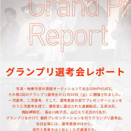
グランプリ選考会レポート
写真・映像作家の発掘オーディションであるGRAPHGATE。
その第2回のグランプリ選考会が11月30日（土）に開催されました。
一次選考、二次選考、そして、選考委員の前でプレゼンテーションを
行う
三次選考を経て、優秀賞に選出された遠藤励氏、玉昇沅氏、
篠田岬輝氏、
長谷川尚子氏、山口えり花氏の5名が、
グランプリをかけて
最終プレゼンテーションを行うグランプリ選考会。
当日会場には、選考委員のほかに、
佳作入賞者をはじめとした応募者たち、