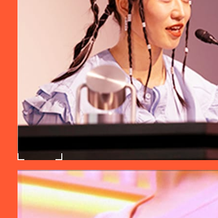
思いました。もしかしたら、私の作品の方向
性は、GRAPHGATEが求めているものと違う
のかもしれないと感じ、疑問を抱きながらグ
ランプリ選考会の準備を進めていました。け
れど、三次選考とグランプリ選考会で、今ま
での私とはまったく違う畑で、でも、同じよ
うな思いを抱きながら作品を制作している方
たちのプレゼンテーションを聞き、作品に触
れられたことで、とても刺激を受けました。
今回、GRAPHGATEに参加したことをきっか
けに、これからもさまざまな作品を作り続け
たいと思います。