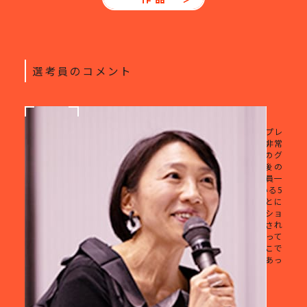
選考員のコメント
梶川 由紀氏
グランプリ選考会に臨まれた皆さん、素敵なプレ
ゼンテーションをありがとうございました。非常
に難しい選考で、また、第2回GRAPHGATEのグ
ランプリがどのような方になるかは今後の
GRAPHGATEにとっても大切なため、選考委員一
同とても悩みました。今回、ここに立っている5
人のほかにも、多くの方に応募いただいたことに
感謝しています。GRAPHGATEはコンペティショ
ンですのでグランプリが決定しますが、応募され
た全員が今後も作品制作を続けてほしいと思って
います。応募するプロセス自体を楽しみ、そこで
成長する。今後もそのようなGRAPHGATEであっ
てほしいと願っています。