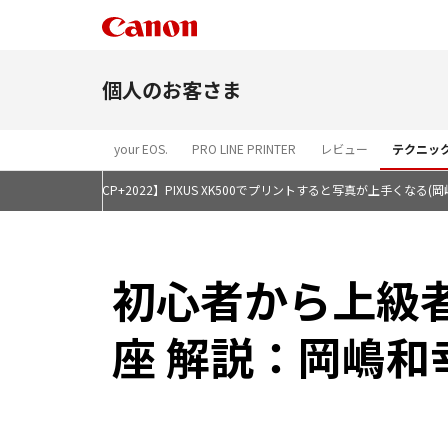
個人のお客さま
your EOS.
PRO LINE PRINTER
レビュー
テクニッ
影の技術解説
【CP+2022】PIXUS XK500でプリントすると写真が上手くなる(岡
初心者から上級
座 解説：岡嶋和