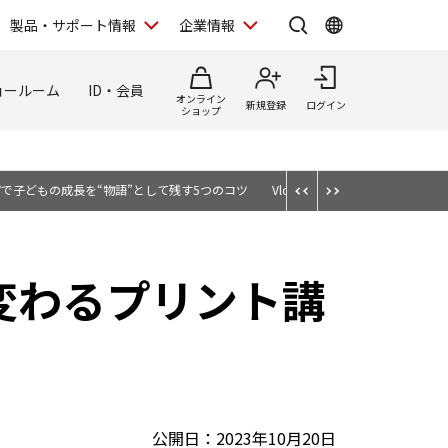
製品・サポート情報
企業情報
ョールーム
ID・会員
オンライン
新規登録
ログイン
ショップ
50 Vで子どもの成長を“物語”として残す5つのコツ
Vlog入門｜EOS R50 Vで
変わるプリント講
公開日：2023年10月20日