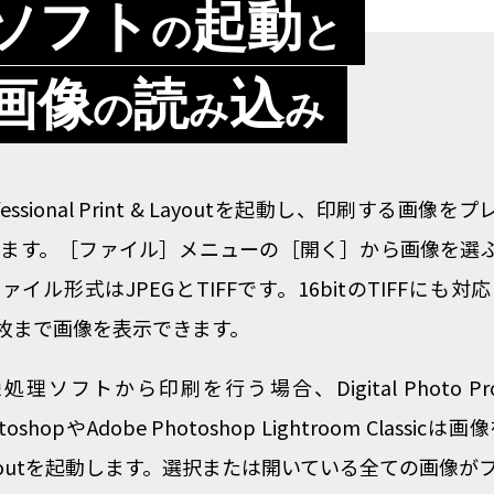
ソフト
起動
の
と
画像
読
込
の
み
み
ofessional Print & Layoutを起動し、印刷す
します。［ファイル］メニューの［開く］から画像を選
ァイル形式はJPEGとTIFFです。16bitのTIFFに
0枚まで画像を表示できます。
処理ソフトから印刷を行う場合、Digital Photo Prof
toshopやAdobe Photoshop Lightroom Classicは画
youtを起動します。選択または開いている全ての画像