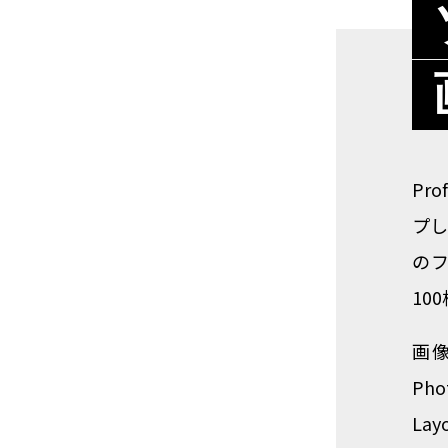
Pr
プ
のフ
10
画像
Pho
La