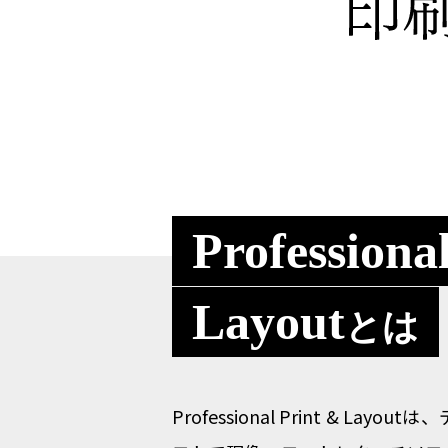
Professiona
Layout
とは
Professional Print &