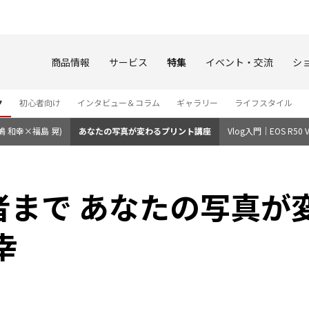
このページの本文へ
商品情報
サービス
特集
イベント・交流
シ
ク
初心者向け
インタビュー＆コラム
ギャラリー
ライフスタイル
嶋 和幸×福島 晃)
あなたの写真が変わるプリント講座
Vlog入門｜EOS R
者まで あなたの写真が
幸