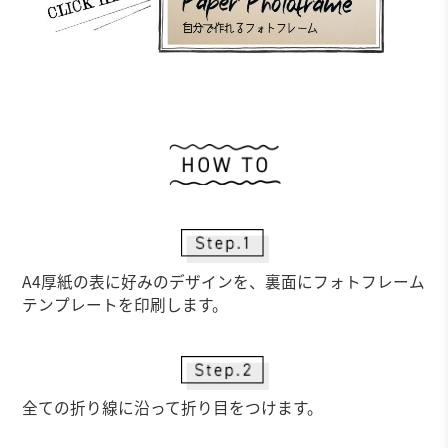
作
A4厚紙の表に好みのデザインを、裏面にフォトフレーム
テンプレートを印刷します。
全ての折り線に沿って折り目をつけます。