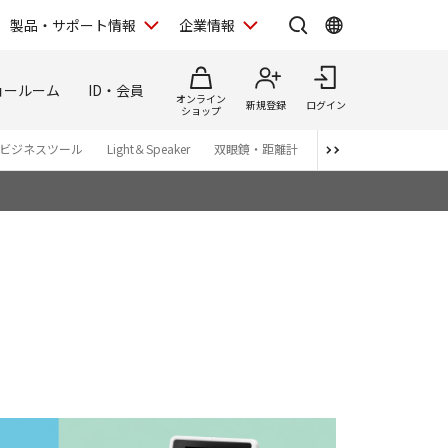
製品・サポート情報
企業情報
ョールーム
ID・会員
オンライン
新規登録
ログイン
ショップ
ビジネスツール
Light＆Speaker
双眼鏡・距離計
写真集
アプリ・ソ