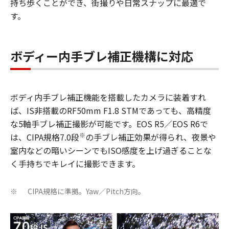
持ち歩くことができ、街撮りや日常スナップに最適で
す。
ボディー内手ブレ補正機構に対応
ボディ内手ブレ補正機能を搭載したカメラに装着すれ
ば、IS非搭載のRF50mm F1.8 STMであっても、高精度
な5軸手ブレ補正撮影が可能です。EOS R5／EOS R6で
※
は、CIPA規格7.0段
の手ブレ補正効果が得られ、夜景や
室内などの暗いシーンでもISO感度を上げ過ぎることな
く手持ちでキレイに撮影できます。
CIPA規格に準拠。Yaw／Pitch方向。
※