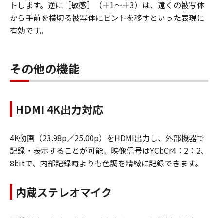
トします。逆に［敏感］（＋1～＋3）は、遠くの被写体
から手前を横切る被写体にピントを移すといった表現に
有効です。
その他の機能
HDMI 4K出力対応
4K動画（23.98p／25.00p）をHDMI出力し、外部機器で
記録・表示することが可能。映像信号はYCbCr4：2：2、
8bitで、内部記録時よりも色調を精緻に記録できます。
内蔵ステレオマイク