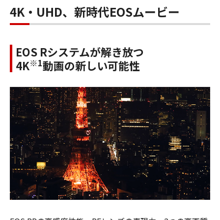
4K・UHD、新時代EOSムービー
EOS Rシステムが解き放つ
※1
4K
動画の新しい可能性