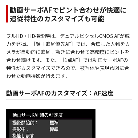
動画サーボAFでピント合わせが快適に
追従特性のカスタマイズも可能
フルHD・HD撮影時は、デュアルピクセルCMOS AFが威
力を発揮。［顔＋追尾優先AF］では、合焦した人物をカ
メラが自動的に追尾。動きに合わせて高精度にピントを
合わせ続けます。また、［1点AF］では動画サーボAFの
特性がカスタマイズできるので、被写体や表現意図に合
わせた動画撮影が行えます。
動画サーボAFのカスタマイズ：AF速度