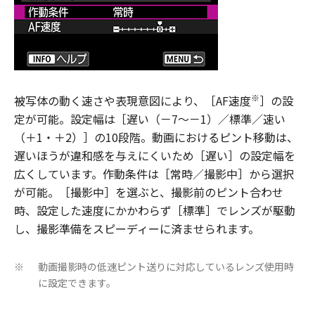
※
被写体の動く速さや表現意図により、［AF速度
］の設
定が可能。設定幅は［遅い（－7～－1）／標準／速い
（＋1・＋2）］の10段階。動画におけるピント移動は、
遅いほうが違和感を与えにくいため［遅い］の設定幅を
広くしています。作動条件は［常時／撮影中］から選択
が可能。［撮影中］を選ぶと、撮影前のピント合わせ
時、設定した速度にかかわらず［標準］でレンズが駆動
し、撮影準備をスピーディーに済ませられます。
動画撮影時の低速ピント送りに対応しているレンズ使用時
※
に設定できます。