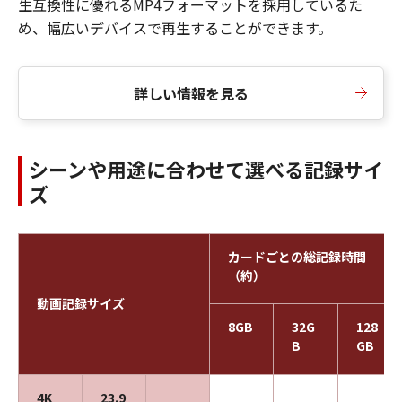
生互換性に優れるMP4フォーマットを採用しているた
め、幅広いデバイスで再生することができます。
詳しい情報を見る
シーンや用途に合わせて選べる記録サイ
ズ
カードごとの総記録時間
（約）
動画記録サイズ
8GB
32G
128
B
GB
4K
23.9