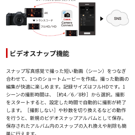
ビデオスナップ機能
スナップ写真感覚で撮った短い動画（シーン）をつなぎ
合わせて、1つのショートムービーを作成。撮った動画の
編集が快適に楽しめます。記録サイズはフルHDです。1
シーンの撮影時間は、［約4／6／8秒］から選択。撮影
をスタートすると、設定した時間で自動的に撮影が終了
します。［撮影しない］や秒数を切り換えるなどの動作
を行うと、新規のビデオスナップアルバムとして保存。
保存されたアルバム内のスナップの入れ換えや削除も簡
単に行えます。