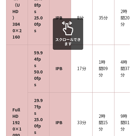
（U
8fp
HD
s
2時
）
25.0
IPB
8分
35分
間20
384
0fp
分
0×2
s
160
スクロールでき
ます
59.9
4fp
1時
4時
s
IPB
17分
間09
間37
50.0
分
分
0fp
s
29.9
7fp
Full
s
HD
2時
9時
25.0
192
IPB
33分
間15
間01
0fp
0×1
分
分
s
080