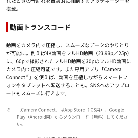
れたときの音割れを自動的に抑制するアッテネーターを
搭載。
動画トランスコード
動画をカメラ内で圧縮し、スムーズなデータのやりとり
が可能に。例えば4K動画をフルHD動画（23.98p／25p）
に、60pで撮影されたフルHD動画を30pのフルHD動画に
カメラ内で圧縮可能です。また専用アプリ「Camera
※
Connect
」を使えば、動画を圧縮しながらスマートフ
ォンやタブレットへ転送することも。SNSへのアップロ
ードもスムーズに行えます。
［Camera Connect］はApp Store（iOS用）、Google
※
Play（Android用）からダウンロード（無料）してくださ
い。