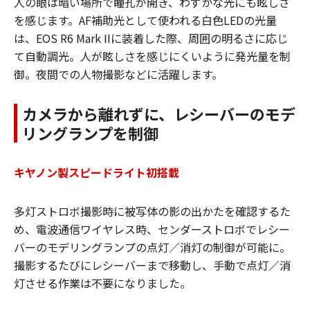
人の眼は暗い場所で瞳孔が開き、わずかな光にも眩しさ
を感じます。AF補助光として使われる白色LEDの光量
は、EOS R6 Mark IIに装着した際、周囲の明るさに応じ
て自動調光。人が眩しさを感じにくいように発光量を制
御。夜間での人物撮影などに活躍します。
カメラから離れずに、レシーバーのモデ
リングランプを制御
キヤノン製スピードライト初搭載
多灯ストロボ撮影時に被写体の影の出かたを確認するた
め、電波通信ワイヤレス時、センダーストロボでレシー
バーのモデリングランプの点灯／消灯の制御が可能に。
撮影するたびにレシーバーまで移動し、手動で点灯／消
灯させる作業は不要になりました。