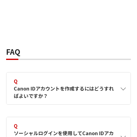
FAQ
Q
Canon IDアカウントを作成するにはどうすれ
ばよいですか？
A
Canon IDアカウントは、氏名、メールアドレス
とパスワードを入力して作成できます。ソーシ
Q
ャルログインを使用して作成することもできま
ソーシャルログインを使用してCanon IDアカ
す。詳しい作成方法は
【カメラ】Canon IDとは