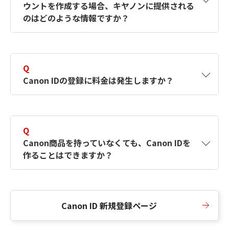
ウントを作成する場合、キヤノンに提供される
何ですか？Canon IDの作成方法は？
をご確認く
のはどのような情報ですか？
ださい。
A
キヤノンはメールアドレスと一部の情報（お客
さまが共有設定しているもの）をお客さまが選
Q
択したサービスから取得します。アカウントを
Canon IDの登録に料金は発生しますか？
簡単に作成できるように、この情報を使用して
Canon IDの登録フォームを入力します。
A
Canon IDの登録には料金は発生しません。
Q
Canon商品を持っていなくても、Canon IDを
作ることはできますか？
A
Canon商品をお持ちでなくても、Canon IDを作
ることができます。
Canon ID 新規登録ページ