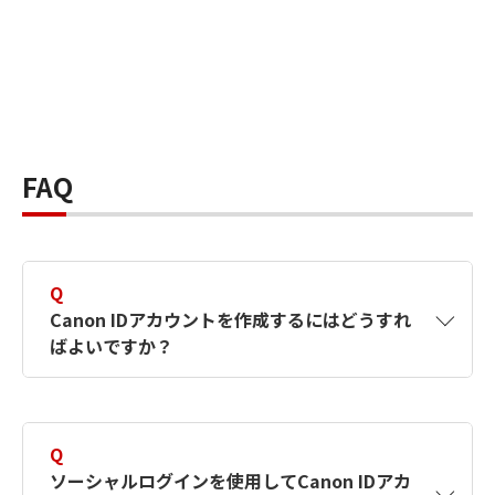
FAQ
Q
Canon IDアカウントを作成するにはどうすれ
ばよいですか？
A
Canon IDアカウントは、氏名、メールアドレス
とパスワードを入力して作成できます。ソーシ
Q
ャルログインを使用して作成することもできま
ソーシャルログインを使用してCanon IDアカ
す。詳しい作成方法は
【カメラ】Canon IDとは