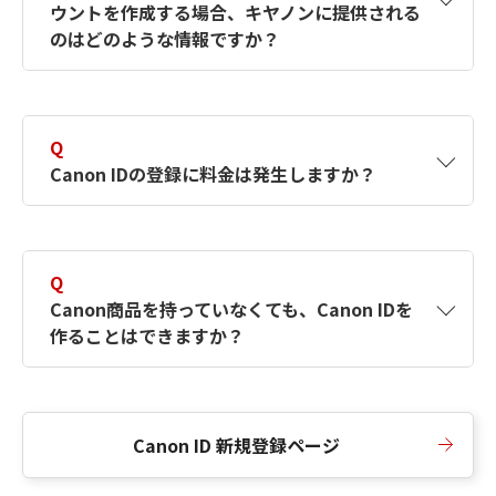
ウントを作成する場合、キヤノンに提供される
何ですか？Canon IDの作成方法は？
をご確認く
のはどのような情報ですか？
ださい。
A
キヤノンはメールアドレスと一部の情報（お客
さまが共有設定しているもの）をお客さまが選
Q
択したサービスから取得します。アカウントを
Canon IDの登録に料金は発生しますか？
簡単に作成できるように、この情報を使用して
Canon IDの登録フォームを入力します。
A
Canon IDの登録には料金は発生しません。
Q
Canon商品を持っていなくても、Canon IDを
作ることはできますか？
A
Canon商品をお持ちでなくても、Canon IDを作
ることができます。
Canon ID 新規登録ページ