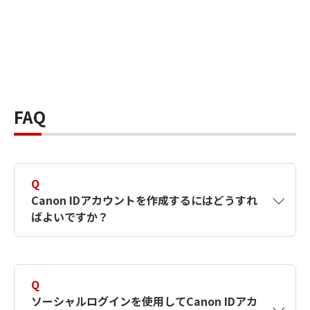
FAQ
Q
Canon IDアカウントを作成するにはどうすれ
ばよいですか？
A
Canon IDアカウントは、氏名、メールアドレス
とパスワードを入力して作成できます。ソーシ
Q
ャルログインを使用して作成することもできま
ソーシャルログインを使用してCanon IDアカ
す。詳しい作成方法は
【カメラ】Canon IDとは