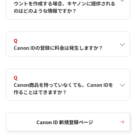
ウントを作成する場合、キヤノンに提供される
何ですか？Canon IDの作成方法は？
をご確認く
のはどのような情報ですか？
ださい。
A
キヤノンはメールアドレスと一部の情報（お客
さまが共有設定しているもの）をお客さまが選
Q
択したサービスから取得します。アカウントを
Canon IDの登録に料金は発生しますか？
簡単に作成できるように、この情報を使用して
Canon IDの登録フォームを入力します。
A
Canon IDの登録には料金は発生しません。
Q
Canon商品を持っていなくても、Canon IDを
作ることはできますか？
A
Canon商品をお持ちでなくても、Canon IDを作
ることができます。
Canon ID 新規登録ページ