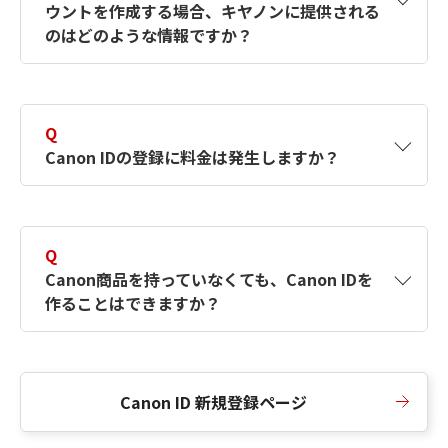
ウントを作成する場合、キヤノンに提供される
何ですか？Canon IDの作成方法は？
をご確認く
のはどのような情報ですか？
ださい。
A
キヤノンはメールアドレスと一部の情報（お客
さまが共有設定しているもの）をお客さまが選
Q
択したサービスから取得します。アカウントを
Canon IDの登録に料金は発生しますか？
簡単に作成できるように、この情報を使用して
Canon IDの登録フォームを入力します。
A
Canon IDの登録には料金は発生しません。
Q
Canon商品を持っていなくても、Canon IDを
作ることはできますか？
A
Canon商品をお持ちでなくても、Canon IDを作
ることができます。
Canon ID 新規登録ページ