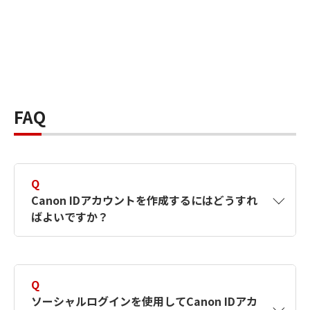
FAQ
Q
Canon IDアカウントを作成するにはどうすれ
ばよいですか？
A
Canon IDアカウントは、氏名、メールアドレス
とパスワードを入力して作成できます。ソーシ
Q
ャルログインを使用して作成することもできま
ソーシャルログインを使用してCanon IDアカ
す。詳しい作成方法は
【カメラ】Canon IDとは