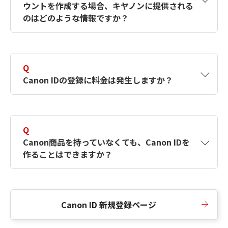
ウントを作成する場合、キヤノンに提供される
何ですか？Canon IDの作成方法は？
をご確認く
のはどのような情報ですか？
ださい。
A
キヤノンはメールアドレスと一部の情報（お客
さまが共有設定しているもの）をお客さまが選
Q
択したサービスから取得します。アカウントを
Canon IDの登録に料金は発生しますか？
簡単に作成できるように、この情報を使用して
Canon IDの登録フォームを入力します。
A
Canon IDの登録には料金は発生しません。
Q
Canon商品を持っていなくても、Canon IDを
作ることはできますか？
A
Canon商品をお持ちでなくても、Canon IDを作
ることができます。
Canon ID 新規登録ページ