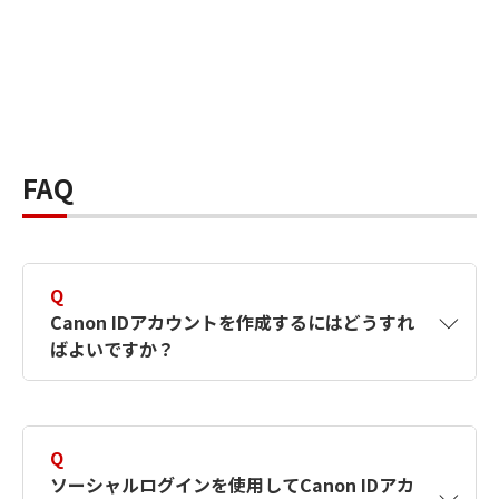
FAQ
Q
Canon IDアカウントを作成するにはどうすれ
ばよいですか？
A
Canon IDアカウントは、氏名、メールアドレス
とパスワードを入力して作成できます。ソーシ
Q
ャルログインを使用して作成することもできま
ソーシャルログインを使用してCanon IDアカ
す。詳しい作成方法は
【カメラ】Canon IDとは