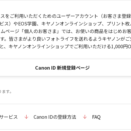
ービスをご利用いただくためのユーザーアカウント（お客さま登録情
ビス）やEOS学園、キヤノンオンラインショップ、プリント
ンホームページ「個人のお客さま」では、お使いの商品をはじめ
。皆さまがより良いフォトライフを送れるようキヤノンがご支援
、キヤノンオンラインショップでご利用いただける1,000円O
Canon ID 新規登録ページ
ります。
のサービス
Canon IDの登録方法
FAQ