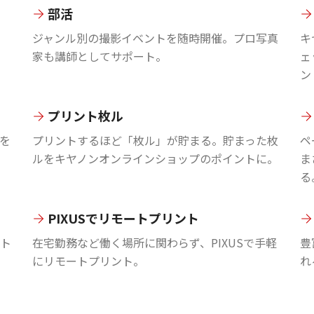
部活
ジャンル別の撮影イベントを随時開催。プロ写真
キ
家も講師としてサポート。
ェ
ン
プリント枚ル
を
プリントするほど「枚ル」が貯まる。貯まった枚
ペ
ルをキヤノンオンラインショップのポイントに。
ま
る
PIXUSでリモートプリント
ント
在宅勤務など働く場所に関わらず、PIXUSで手軽
豊
にリモートプリント。
れ