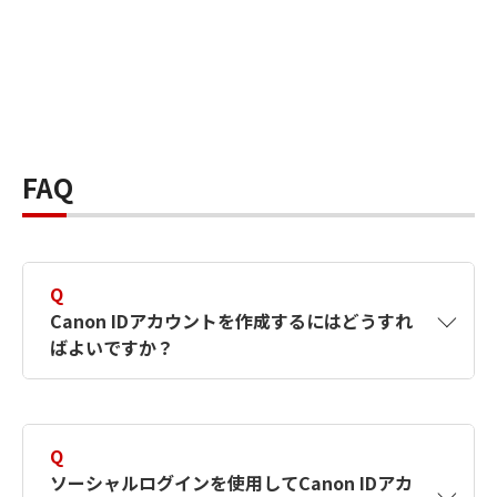
FAQ
Q
Canon IDアカウントを作成するにはどうすれ
ばよいですか？
A
Canon IDアカウントは、氏名、メールアドレス
とパスワードを入力して作成できます。ソーシ
Q
ャルログインを使用して作成することもできま
ソーシャルログインを使用してCanon IDアカ
す。詳しい作成方法は
【カメラ】Canon IDとは