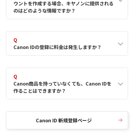
ウントを作成する場合、キヤノンに提供される
何ですか？Canon IDの作成方法は？
をご確認く
のはどのような情報ですか？
ださい。
A
キヤノンはメールアドレスと一部の情報（お客
さまが共有設定しているもの）をお客さまが選
Q
択したサービスから取得します。アカウントを
Canon IDの登録に料金は発生しますか？
簡単に作成できるように、この情報を使用して
Canon IDの登録フォームを入力します。
A
Canon IDの登録には料金は発生しません。
Q
Canon商品を持っていなくても、Canon IDを
作ることはできますか？
A
Canon商品をお持ちでなくても、Canon IDを作
ることができます。
Canon ID 新規登録ページ