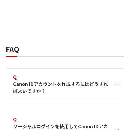
FAQ
Q
Canon IDアカウントを作成するにはどうすれ
ばよいですか？
A
Canon IDアカウントは、氏名、メールアドレス
とパスワードを入力して作成できます。ソーシ
Q
ャルログインを使用して作成することもできま
ソーシャルログインを使用してCanon IDアカ
す。詳しい作成方法は
【カメラ】Canon IDとは