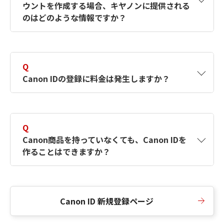
ウントを作成する場合、キヤノンに提供される
何ですか？Canon IDの作成方法は？
をご確認く
のはどのような情報ですか？
ださい。
A
キヤノンはメールアドレスと一部の情報（お客
さまが共有設定しているもの）をお客さまが選
Q
択したサービスから取得します。アカウントを
Canon IDの登録に料金は発生しますか？
簡単に作成できるように、この情報を使用して
Canon IDの登録フォームを入力します。
A
Canon IDの登録には料金は発生しません。
Q
Canon商品を持っていなくても、Canon IDを
作ることはできますか？
A
Canon商品をお持ちでなくても、Canon IDを作
ることができます。
Canon ID 新規登録ページ