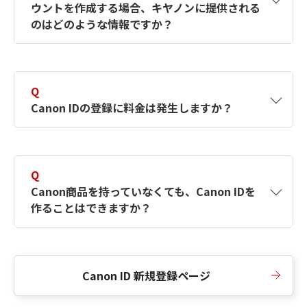
ウントを作成する場合、キヤノンに提供される
何ですか？Canon IDの作成方法は？
をご確認く
のはどのような情報ですか？
ださい。
A
キヤノンはメールアドレスと一部の情報（お客
さまが共有設定しているもの）をお客さまが選
Q
択したサービスから取得します。アカウントを
Canon IDの登録に料金は発生しますか？
簡単に作成できるように、この情報を使用して
Canon IDの登録フォームを入力します。
A
Canon IDの登録には料金は発生しません。
Q
Canon商品を持っていなくても、Canon IDを
作ることはできますか？
A
Canon商品をお持ちでなくても、Canon IDを作
ることができます。
Canon ID 新規登録ページ