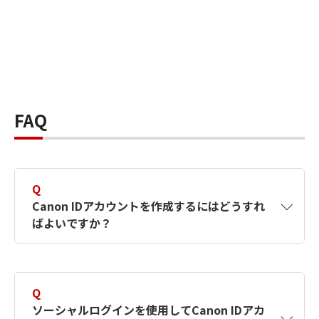
FAQ
Q
Canon IDアカウントを作成するにはどうすれ
ばよいですか？
A
Canon IDアカウントは、氏名、メールアドレス
とパスワードを入力して作成できます。ソーシ
Q
ャルログインを使用して作成することもできま
ソーシャルログインを使用してCanon IDアカ
す。詳しい作成方法は
【カメラ】Canon IDとは