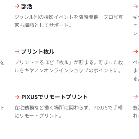
部活
ジャンル別の撮影イベントを随時開催。プロ写真
キ
家も講師としてサポート。
ェ
ン
プリント枚ル
を
プリントするほど「枚ル」が貯まる。貯まった枚
ペ
ルをキヤノンオンラインショップのポイントに。
ま
る
PIXUSでリモートプリント
ント
在宅勤務など働く場所に関わらず、PIXUSで手軽
豊
にリモートプリント。
れ