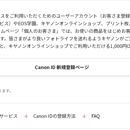
ービスをご利用いただくためのユーザーアカウント（お客さま登録情
ビス）やEOS学園、キヤノンオンラインショップ、プリント
ンホームページ「個人のお客さま」では、お使いの商品をはじめ
。皆さまがより良いフォトライフを送れるようキヤノンがご支援
、キヤノンオンラインショップでご利用いただける1,000円O
Canon ID 新規登録ページ
ります。
のサービス
Canon IDの登録方法
FAQ