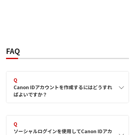
FAQ
Q
Canon IDアカウントを作成するにはどうすれ
ばよいですか？
A
Canon IDアカウントは、氏名、メールアドレス
とパスワードを入力して作成できます。ソーシ
Q
ャルログインを使用して作成することもできま
ソーシャルログインを使用してCanon IDアカ
す。詳しい作成方法は
【カメラ】Canon IDとは