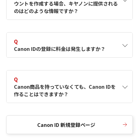
ウントを作成する場合、キヤノンに提供される
何ですか？Canon IDの作成方法は？
をご確認く
のはどのような情報ですか？
ださい。
A
キヤノンはメールアドレスと一部の情報（お客
さまが共有設定しているもの）をお客さまが選
Q
択したサービスから取得します。アカウントを
Canon IDの登録に料金は発生しますか？
簡単に作成できるように、この情報を使用して
Canon IDの登録フォームを入力します。
A
Canon IDの登録には料金は発生しません。
Q
Canon商品を持っていなくても、Canon IDを
作ることはできますか？
A
Canon商品をお持ちでなくても、Canon IDを作
ることができます。
Canon ID 新規登録ページ