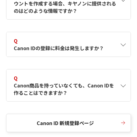
ウントを作成する場合、キヤノンに提供される
何ですか？Canon IDの作成方法は？
をご確認く
のはどのような情報ですか？
ださい。
A
キヤノンはメールアドレスと一部の情報（お客
さまが共有設定しているもの）をお客さまが選
Q
択したサービスから取得します。アカウントを
Canon IDの登録に料金は発生しますか？
簡単に作成できるように、この情報を使用して
Canon IDの登録フォームを入力します。
A
Canon IDの登録には料金は発生しません。
Q
Canon商品を持っていなくても、Canon IDを
作ることはできますか？
A
Canon商品をお持ちでなくても、Canon IDを作
ることができます。
Canon ID 新規登録ページ