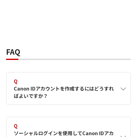
FAQ
Q
Canon IDアカウントを作成するにはどうすれ
ばよいですか？
A
Canon IDアカウントは、氏名、メールアドレス
とパスワードを入力して作成できます。ソーシ
Q
ャルログインを使用して作成することもできま
ソーシャルログインを使用してCanon IDアカ
す。詳しい作成方法は
【カメラ】Canon IDとは