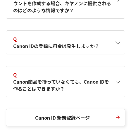
ウントを作成する場合、キヤノンに提供される
何ですか？Canon IDの作成方法は？
をご確認く
のはどのような情報ですか？
ださい。
A
キヤノンはメールアドレスと一部の情報（お客
さまが共有設定しているもの）をお客さまが選
Q
択したサービスから取得します。アカウントを
Canon IDの登録に料金は発生しますか？
簡単に作成できるように、この情報を使用して
Canon IDの登録フォームを入力します。
A
Canon IDの登録には料金は発生しません。
Q
Canon商品を持っていなくても、Canon IDを
作ることはできますか？
A
Canon商品をお持ちでなくても、Canon IDを作
ることができます。
Canon ID 新規登録ページ