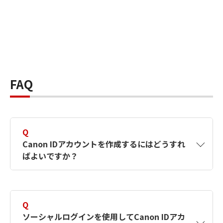
FAQ
Q
Canon IDアカウントを作成するにはどうすれ
ばよいですか？
A
Canon IDアカウントは、氏名、メールアドレス
とパスワードを入力して作成できます。ソーシ
Q
ャルログインを使用して作成することもできま
ソーシャルログインを使用してCanon IDアカ
す。詳しい作成方法は
【カメラ】Canon IDとは