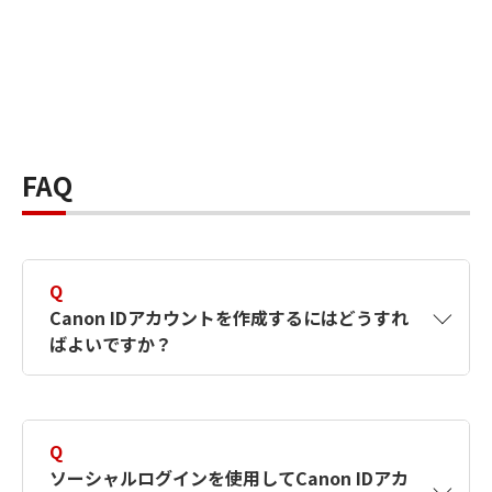
FAQ
Q
Canon IDアカウントを作成するにはどうすれ
ばよいですか？
A
Canon IDアカウントは、氏名、メールアドレス
とパスワードを入力して作成できます。ソーシ
Q
ャルログインを使用して作成することもできま
ソーシャルログインを使用してCanon IDアカ
す。詳しい作成方法は
【カメラ】Canon IDとは