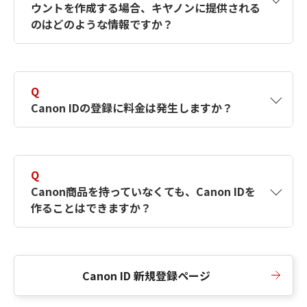
ウントを作成する場合、キヤノンに提供される
何ですか？Canon IDの作成方法は？
をご確認く
のはどのような情報ですか？
ださい。
A
キヤノンはメールアドレスと一部の情報（お客
さまが共有設定しているもの）をお客さまが選
Q
択したサービスから取得します。アカウントを
Canon IDの登録に料金は発生しますか？
簡単に作成できるように、この情報を使用して
Canon IDの登録フォームを入力します。
A
Canon IDの登録には料金は発生しません。
Q
Canon商品を持っていなくても、Canon IDを
作ることはできますか？
A
Canon商品をお持ちでなくても、Canon IDを作
ることができます。
Canon ID 新規登録ページ