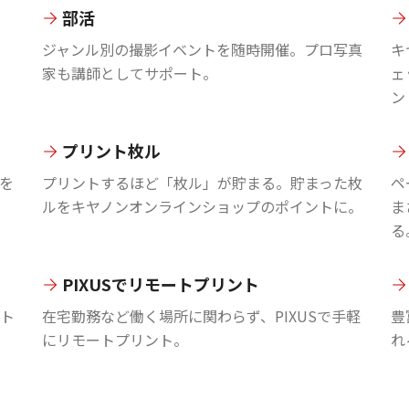
部活
ジャンル別の撮影イベントを随時開催。プロ写真
キ
家も講師としてサポート。
ェ
ン
プリント枚ル
を
プリントするほど「枚ル」が貯まる。貯まった枚
ペ
ルをキヤノンオンラインショップのポイントに。
ま
る
PIXUSでリモートプリント
ント
在宅勤務など働く場所に関わらず、PIXUSで手軽
豊
にリモートプリント。
れ