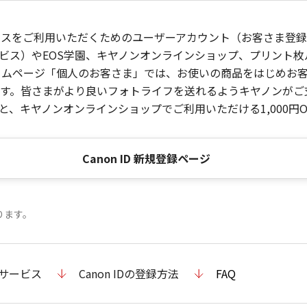
ービスをご利用いただくためのユーザーアカウント（お客さま登録情
ビス）やEOS学園、キヤノンオンラインショップ、プリント
ンホームページ「個人のお客さま」では、お使いの商品をはじめ
。皆さまがより良いフォトライフを送れるようキヤノンがご支援
、キヤノンオンラインショップでご利用いただける1,000円O
Canon ID 新規登録ページ
ります。
のサービス
Canon IDの登録方法
FAQ