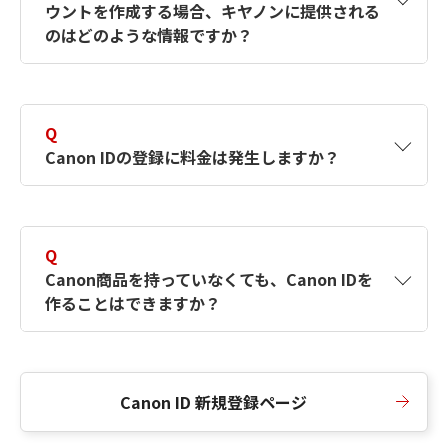
ウントを作成する場合、キヤノンに提供される
何ですか？Canon IDの作成方法は？
をご確認く
のはどのような情報ですか？
ださい。
A
キヤノンはメールアドレスと一部の情報（お客
さまが共有設定しているもの）をお客さまが選
Q
択したサービスから取得します。アカウントを
Canon IDの登録に料金は発生しますか？
簡単に作成できるように、この情報を使用して
Canon IDの登録フォームを入力します。
A
Canon IDの登録には料金は発生しません。
Q
Canon商品を持っていなくても、Canon IDを
作ることはできますか？
A
Canon商品をお持ちでなくても、Canon IDを作
ることができます。
Canon ID 新規登録ページ