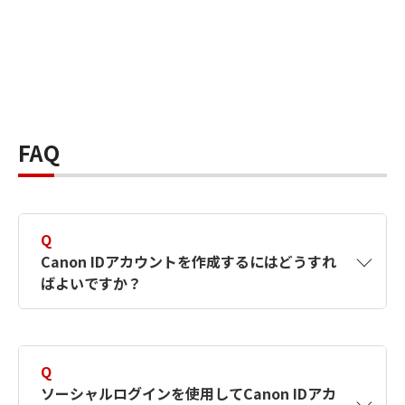
FAQ
Q
Canon IDアカウントを作成するにはどうすれ
ばよいですか？
A
Canon IDアカウントは、氏名、メールアドレス
とパスワードを入力して作成できます。ソーシ
Q
ャルログインを使用して作成することもできま
ソーシャルログインを使用してCanon IDアカ
す。詳しい作成方法は
【カメラ】Canon IDとは