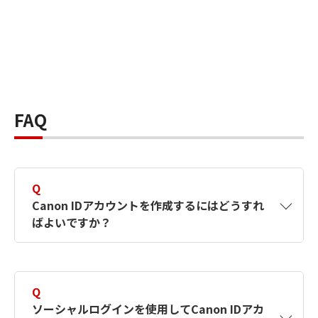
FAQ
Q
Canon IDアカウントを作成するにはどうすれ
ばよいですか？
A
Canon IDアカウントは、氏名、メールアドレス
とパスワードを入力して作成できます。ソーシ
Q
ャルログインを使用して作成することもできま
ソーシャルログインを使用してCanon IDアカ
す。詳しい作成方法は
【カメラ】Canon IDとは