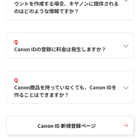
ウントを作成する場合、キヤノンに提供される
何ですか？Canon IDの作成方法は？
をご確認く
のはどのような情報ですか？
ださい。
A
キヤノンはメールアドレスと一部の情報（お客
さまが共有設定しているもの）をお客さまが選
Q
択したサービスから取得します。アカウントを
Canon IDの登録に料金は発生しますか？
簡単に作成できるように、この情報を使用して
Canon IDの登録フォームを入力します。
A
Canon IDの登録には料金は発生しません。
Q
Canon商品を持っていなくても、Canon IDを
作ることはできますか？
A
Canon商品をお持ちでなくても、Canon IDを作
ることができます。
Canon ID 新規登録ページ