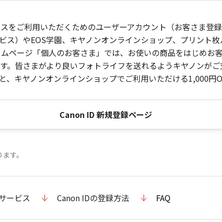
ービスをご利用いただくためのユーザーアカウント（お客さま登録情
ビス）やEOS学園、キヤノンオンラインショップ、プリント
ンホームページ「個人のお客さま」では、お使いの商品をはじめ
。皆さまがより良いフォトライフを送れるようキヤノンがご支援
、キヤノンオンラインショップでご利用いただける1,000円O
Canon ID 新規登録ページ
ります。
のサービス
Canon IDの登録方法
FAQ