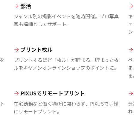
部活
ジャンル別の撮影イベントを随時開催。プロ写真
キ
家も講師としてサポート。
ェ
ン
プリント枚ル
を
プリントするほど「枚ル」が貯まる。貯まった枚
ペ
ルをキヤノンオンラインショップのポイントに。
ま
る
PIXUSでリモートプリント
ント
在宅勤務など働く場所に関わらず、PIXUSで手軽
豊
にリモートプリント。
れ