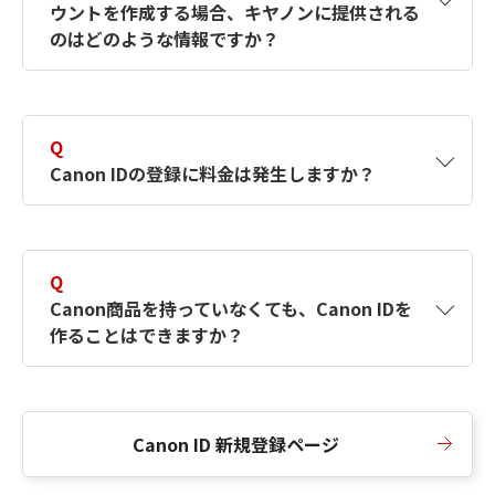
ウントを作成する場合、キヤノンに提供される
何ですか？Canon IDの作成方法は？
をご確認く
のはどのような情報ですか？
ださい。
A
キヤノンはメールアドレスと一部の情報（お客
さまが共有設定しているもの）をお客さまが選
Q
択したサービスから取得します。アカウントを
Canon IDの登録に料金は発生しますか？
簡単に作成できるように、この情報を使用して
Canon IDの登録フォームを入力します。
A
Canon IDの登録には料金は発生しません。
Q
Canon商品を持っていなくても、Canon IDを
作ることはできますか？
A
Canon商品をお持ちでなくても、Canon IDを作
ることができます。
Canon ID 新規登録ページ