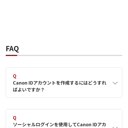
FAQ
Q
Canon IDアカウントを作成するにはどうすれ
ばよいですか？
A
Canon IDアカウントは、氏名、メールアドレス
とパスワードを入力して作成できます。ソーシ
Q
ャルログインを使用して作成することもできま
ソーシャルログインを使用してCanon IDアカ
す。詳しい作成方法は
【カメラ】Canon IDとは