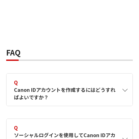
FAQ
Q
Canon IDアカウントを作成するにはどうすれ
ばよいですか？
A
Canon IDアカウントは、氏名、メールアドレス
とパスワードを入力して作成できます。ソーシ
Q
ャルログインを使用して作成することもできま
ソーシャルログインを使用してCanon IDアカ
す。詳しい作成方法は
【カメラ】Canon IDとは