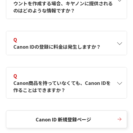
ウントを作成する場合、キヤノンに提供される
何ですか？Canon IDの作成方法は？
をご確認く
のはどのような情報ですか？
ださい。
A
キヤノンはメールアドレスと一部の情報（お客
さまが共有設定しているもの）をお客さまが選
Q
択したサービスから取得します。アカウントを
Canon IDの登録に料金は発生しますか？
簡単に作成できるように、この情報を使用して
Canon IDの登録フォームを入力します。
A
Canon IDの登録には料金は発生しません。
Q
Canon商品を持っていなくても、Canon IDを
作ることはできますか？
A
Canon商品をお持ちでなくても、Canon IDを作
ることができます。
Canon ID 新規登録ページ