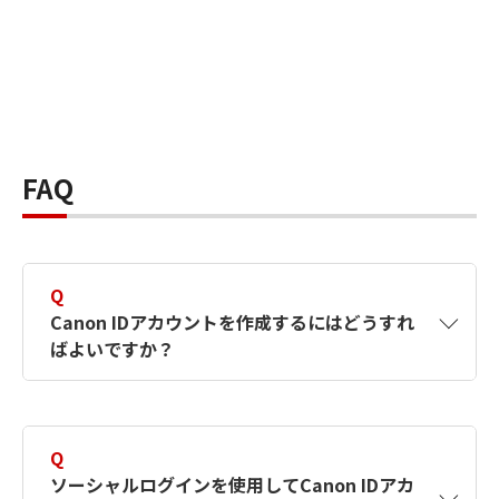
FAQ
Q
Canon IDアカウントを作成するにはどうすれ
ばよいですか？
A
Canon IDアカウントは、氏名、メールアドレス
とパスワードを入力して作成できます。ソーシ
Q
ャルログインを使用して作成することもできま
ソーシャルログインを使用してCanon IDアカ
す。詳しい作成方法は
【カメラ】Canon IDとは