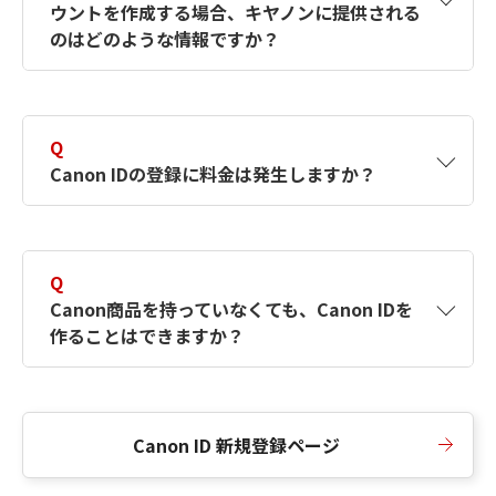
ウントを作成する場合、キヤノンに提供される
何ですか？Canon IDの作成方法は？
をご確認く
のはどのような情報ですか？
ださい。
A
キヤノンはメールアドレスと一部の情報（お客
さまが共有設定しているもの）をお客さまが選
Q
択したサービスから取得します。アカウントを
Canon IDの登録に料金は発生しますか？
簡単に作成できるように、この情報を使用して
Canon IDの登録フォームを入力します。
A
Canon IDの登録には料金は発生しません。
Q
Canon商品を持っていなくても、Canon IDを
作ることはできますか？
A
Canon商品をお持ちでなくても、Canon IDを作
ることができます。
Canon ID 新規登録ページ