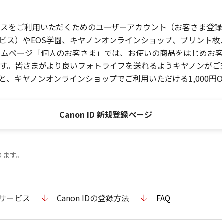
ービスをご利用いただくためのユーザーアカウント（お客さま登録情
ビス）やEOS学園、キヤノンオンラインショップ、プリント
ンホームページ「個人のお客さま」では、お使いの商品をはじめ
。皆さまがより良いフォトライフを送れるようキヤノンがご支援
、キヤノンオンラインショップでご利用いただける1,000円O
Canon ID 新規登録ページ
ります。
のサービス
Canon IDの登録方法
FAQ