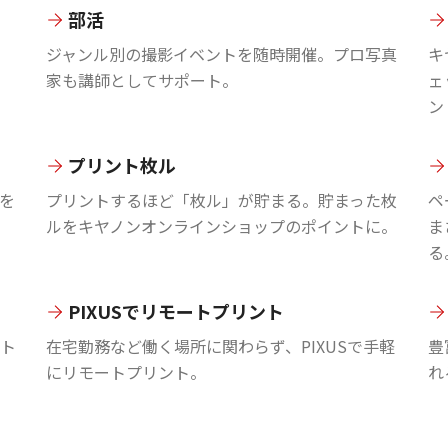
部活
ジャンル別の撮影イベントを随時開催。プロ写真
キ
家も講師としてサポート。
ェ
ン
プリント枚ル
を
プリントするほど「枚ル」が貯まる。貯まった枚
ペ
ルをキヤノンオンラインショップのポイントに。
ま
る
PIXUSでリモートプリント
ント
在宅勤務など働く場所に関わらず、PIXUSで手軽
豊
にリモートプリント。
れ