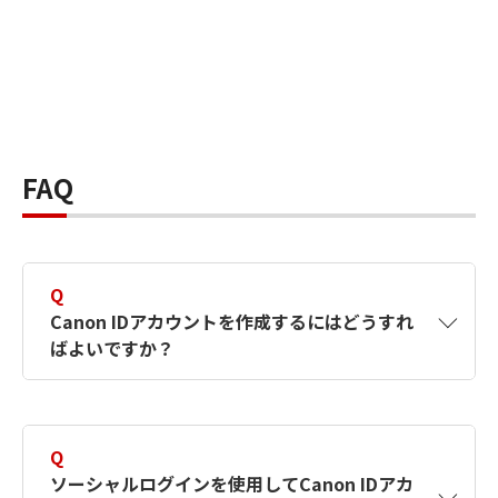
FAQ
Q
Canon IDアカウントを作成するにはどうすれ
ばよいですか？
A
Canon IDアカウントは、氏名、メールアドレス
とパスワードを入力して作成できます。ソーシ
Q
ャルログインを使用して作成することもできま
ソーシャルログインを使用してCanon IDアカ
す。詳しい作成方法は
【カメラ】Canon IDとは