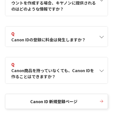
ウントを作成する場合、キヤノンに提供される
何ですか？Canon IDの作成方法は？
をご確認く
のはどのような情報ですか？
ださい。
A
キヤノンはメールアドレスと一部の情報（お客
さまが共有設定しているもの）をお客さまが選
Q
択したサービスから取得します。アカウントを
Canon IDの登録に料金は発生しますか？
簡単に作成できるように、この情報を使用して
Canon IDの登録フォームを入力します。
A
Canon IDの登録には料金は発生しません。
Q
Canon商品を持っていなくても、Canon IDを
作ることはできますか？
A
Canon商品をお持ちでなくても、Canon IDを作
ることができます。
Canon ID 新規登録ページ