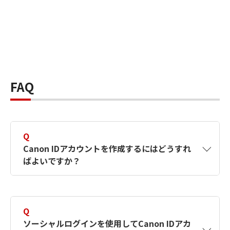
FAQ
Q
Canon IDアカウントを作成するにはどうすれ
ばよいですか？
A
Canon IDアカウントは、氏名、メールアドレス
とパスワードを入力して作成できます。ソーシ
Q
ャルログインを使用して作成することもできま
ソーシャルログインを使用してCanon IDアカ
す。詳しい作成方法は
【カメラ】Canon IDとは