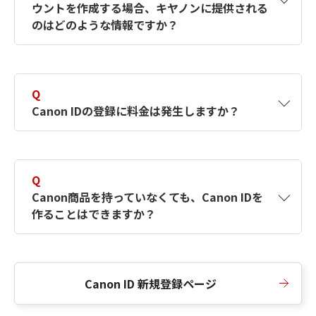
ウントを作成する場合、キヤノンに提供される
何ですか？Canon IDの作成方法は？
をご確認く
のはどのような情報ですか？
ださい。
A
キヤノンはメールアドレスと一部の情報（お客
さまが共有設定しているもの）をお客さまが選
Q
択したサービスから取得します。アカウントを
Canon IDの登録に料金は発生しますか？
簡単に作成できるように、この情報を使用して
Canon IDの登録フォームを入力します。
A
Canon IDの登録には料金は発生しません。
Q
Canon商品を持っていなくても、Canon IDを
作ることはできますか？
A
Canon商品をお持ちでなくても、Canon IDを作
ることができます。
Canon ID 新規登録ページ