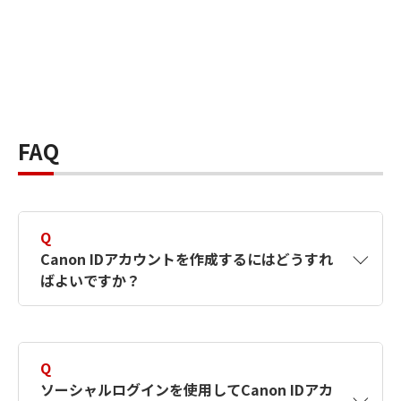
FAQ
Q
Canon IDアカウントを作成するにはどうすれ
ばよいですか？
A
Canon IDアカウントは、氏名、メールアドレス
とパスワードを入力して作成できます。ソーシ
Q
ャルログインを使用して作成することもできま
ソーシャルログインを使用してCanon IDアカ
す。詳しい作成方法は
【カメラ】Canon IDとは