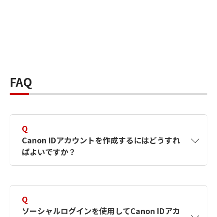
FAQ
Q
Canon IDアカウントを作成するにはどうすれ
ばよいですか？
A
Canon IDアカウントは、氏名、メールアドレス
とパスワードを入力して作成できます。ソーシ
Q
ャルログインを使用して作成することもできま
ソーシャルログインを使用してCanon IDアカ
す。詳しい作成方法は
【カメラ】Canon IDとは