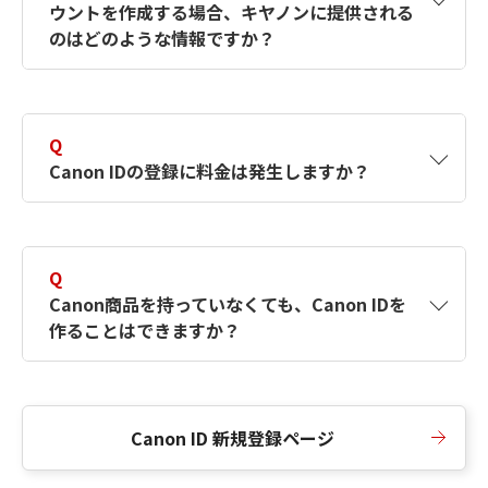
ウントを作成する場合、キヤノンに提供される
何ですか？Canon IDの作成方法は？
をご確認く
のはどのような情報ですか？
ださい。
A
キヤノンはメールアドレスと一部の情報（お客
さまが共有設定しているもの）をお客さまが選
Q
択したサービスから取得します。アカウントを
Canon IDの登録に料金は発生しますか？
簡単に作成できるように、この情報を使用して
Canon IDの登録フォームを入力します。
A
Canon IDの登録には料金は発生しません。
Q
Canon商品を持っていなくても、Canon IDを
作ることはできますか？
A
Canon商品をお持ちでなくても、Canon IDを作
ることができます。
Canon ID 新規登録ページ