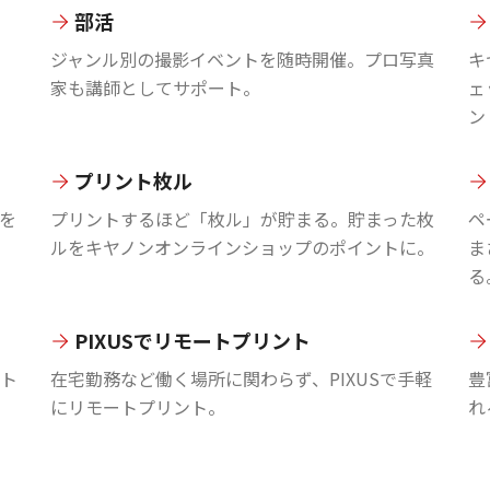
部活
ジャンル別の撮影イベントを随時開催。プロ写真
キ
家も講師としてサポート。
ェ
ン
プリント枚ル
を
プリントするほど「枚ル」が貯まる。貯まった枚
ペ
ルをキヤノンオンラインショップのポイントに。
ま
る
PIXUSでリモートプリント
ント
在宅勤務など働く場所に関わらず、PIXUSで手軽
豊
にリモートプリント。
れ