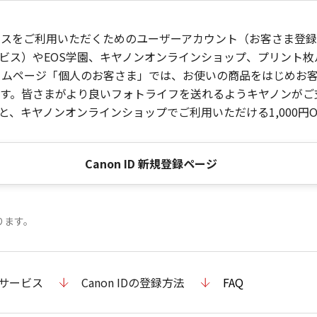
ービスをご利用いただくためのユーザーアカウント（お客さま登録情
ビス）やEOS学園、キヤノンオンラインショップ、プリント
ンホームページ「個人のお客さま」では、お使いの商品をはじめ
。皆さまがより良いフォトライフを送れるようキヤノンがご支援
、キヤノンオンラインショップでご利用いただける1,000円O
Canon ID 新規登録ページ
ります。
のサービス
Canon IDの登録方法
FAQ