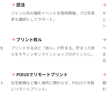
部活
ジャンル別の撮影イベントを随時開催。プロ写真
キ
家も講師としてサポート。
ェ
ン
プリント枚ル
を
プリントするほど「枚ル」が貯まる。貯まった枚
ペ
ルをキヤノンオンラインショップのポイントに。
ま
る
PIXUSでリモートプリント
ント
在宅勤務など働く場所に関わらず、PIXUSで手軽
豊
にリモートプリント。
れ