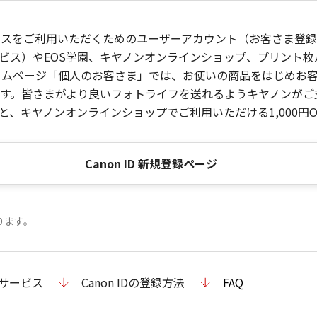
ービスをご利用いただくためのユーザーアカウント（お客さま登録情
ビス）やEOS学園、キヤノンオンラインショップ、プリント
ンホームページ「個人のお客さま」では、お使いの商品をはじめ
。皆さまがより良いフォトライフを送れるようキヤノンがご支援
、キヤノンオンラインショップでご利用いただける1,000円O
Canon ID 新規登録ページ
ります。
のサービス
Canon IDの登録方法
FAQ