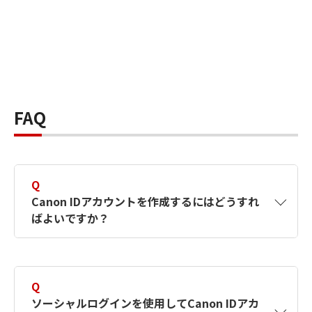
FAQ
Q
Canon IDアカウントを作成するにはどうすれ
ばよいですか？
A
Canon IDアカウントは、氏名、メールアドレス
とパスワードを入力して作成できます。ソーシ
Q
ャルログインを使用して作成することもできま
ソーシャルログインを使用してCanon IDアカ
す。詳しい作成方法は
【カメラ】Canon IDとは