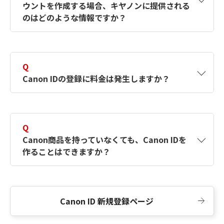
ウントを作成する場合、キヤノンに提供される
何ですか？Canon IDの作成方法は？
をご確認く
のはどのような情報ですか？
ださい。
A
キヤノンはメールアドレスと一部の情報（お客
さまが共有設定しているもの）をお客さまが選
Q
択したサービスから取得します。アカウントを
Canon IDの登録に料金は発生しますか？
簡単に作成できるように、この情報を使用して
Canon IDの登録フォームを入力します。
A
Canon IDの登録には料金は発生しません。
Q
Canon商品を持っていなくても、Canon IDを
作ることはできますか？
A
Canon商品をお持ちでなくても、Canon IDを作
ることができます。
Canon ID 新規登録ページ