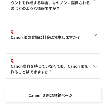
ウントを作成する場合、キヤノンに提供される
何ですか？Canon IDの作成方法は？
をご確認く
のはどのような情報ですか？
ださい。
A
キヤノンはメールアドレスと一部の情報（お客
さまが共有設定しているもの）をお客さまが選
Q
択したサービスから取得します。アカウントを
Canon IDの登録に料金は発生しますか？
簡単に作成できるように、この情報を使用して
Canon IDの登録フォームを入力します。
A
Canon IDの登録には料金は発生しません。
Q
Canon商品を持っていなくても、Canon IDを
作ることはできますか？
A
Canon商品をお持ちでなくても、Canon IDを作
ることができます。
Canon ID 新規登録ページ