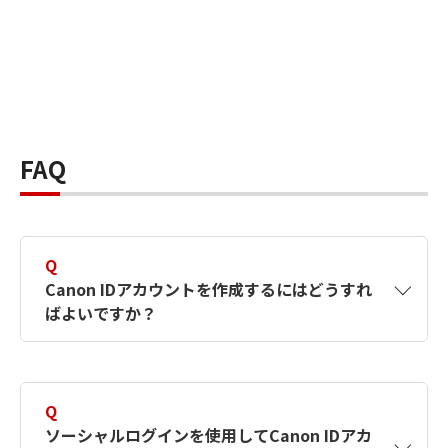
FAQ
Q
Canon IDアカウントを作成するにはどうすれ
ばよいですか？
A
Canon IDアカウントは、氏名、メールアドレス
とパスワードを入力して作成できます。ソーシ
Q
ャルログインを使用して作成することもできま
ソーシャルログインを使用してCanon IDアカ
す。詳しい作成方法は
【カメラ】Canon IDとは