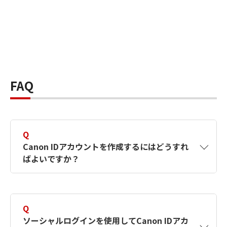
FAQ
Q
Canon IDアカウントを作成するにはどうすれ
ばよいですか？
A
Canon IDアカウントは、氏名、メールアドレス
とパスワードを入力して作成できます。ソーシ
Q
ャルログインを使用して作成することもできま
ソーシャルログインを使用してCanon IDアカ
す。詳しい作成方法は
【カメラ】Canon IDとは