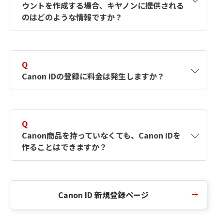
ウントを作成する場合、キヤノンに提供される
何ですか？Canon IDの作成方法は？
をご確認く
のはどのような情報ですか？
ださい。
A
キヤノンはメールアドレスと一部の情報（お客
さまが共有設定しているもの）をお客さまが選
Q
択したサービスから取得します。アカウントを
Canon IDの登録に料金は発生しますか？
簡単に作成できるように、この情報を使用して
Canon IDの登録フォームを入力します。
A
Canon IDの登録には料金は発生しません。
Q
Canon商品を持っていなくても、Canon IDを
作ることはできますか？
A
Canon商品をお持ちでなくても、Canon IDを作
ることができます。
Canon ID 新規登録ページ