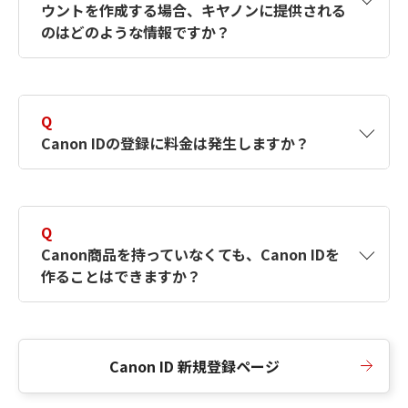
ウントを作成する場合、キヤノンに提供される
何ですか？Canon IDの作成方法は？
をご確認く
のはどのような情報ですか？
ださい。
A
キヤノンはメールアドレスと一部の情報（お客
さまが共有設定しているもの）をお客さまが選
Q
択したサービスから取得します。アカウントを
Canon IDの登録に料金は発生しますか？
簡単に作成できるように、この情報を使用して
Canon IDの登録フォームを入力します。
A
Canon IDの登録には料金は発生しません。
Q
Canon商品を持っていなくても、Canon IDを
作ることはできますか？
A
Canon商品をお持ちでなくても、Canon IDを作
ることができます。
Canon ID 新規登録ページ