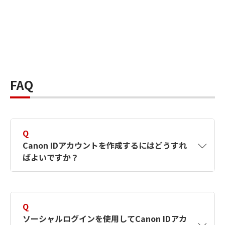
FAQ
Q
Canon IDアカウントを作成するにはどうすれ
ばよいですか？
A
Canon IDアカウントは、氏名、メールアドレス
とパスワードを入力して作成できます。ソーシ
Q
ャルログインを使用して作成することもできま
ソーシャルログインを使用してCanon IDアカ
す。詳しい作成方法は
【カメラ】Canon IDとは